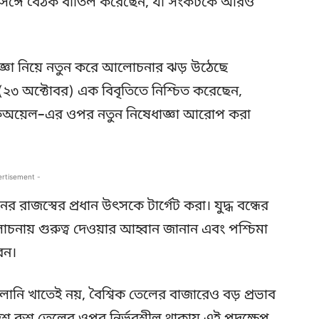
ুতিনের সঙ্গে বৈঠক বাতিল করেছেন, যা সংকটকে আরও
েধাজ্ঞা নিয়ে নতুন করে আলোচনার ঝড় উঠেছে
 বুধবার (২৩ অক্টোবর) এক বিবৃতিতে নিশ্চিত করেছেন,
লুকঅয়েল–এর ওপর নতুন নিষেধাজ্ঞা আরোপ করা
ertisement -
র রাজস্বের প্রধান উৎসকে টার্গেট করা। যুদ্ধ বন্ধের
চনায় গুরুত্ব দেওয়ার আহ্বান জানান এবং পশ্চিমা
েন।
বালানি খাতেই নয়, বৈশ্বিক তেলের বাজারেও বড় প্রভাব