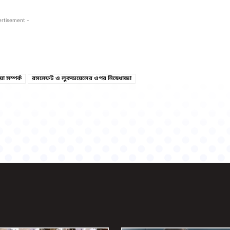
ertisement -
Copy URL
Facebook
শিয়া সম্পর্ক
রসনেফট ও লুকঅয়েলের ওপর নিষেধাজ্ঞা