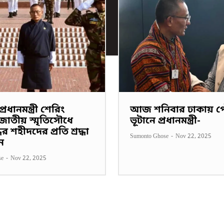
্রধানমন্ত্রী শেরিং
আজ শনিবার ঢাকায় 
াতীয় স্মৃতিসৌধে
ভূটানে প্রধানমন্ত্রী-
্ধের শহীদদের প্রতি শ্রদ্ধা
Sumonto Ghose
-
Nov 22, 2025
ন
se
-
Nov 22, 2025