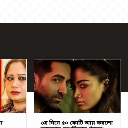
লা
৩য় দিনে ৫০ কোটি আয় করলো