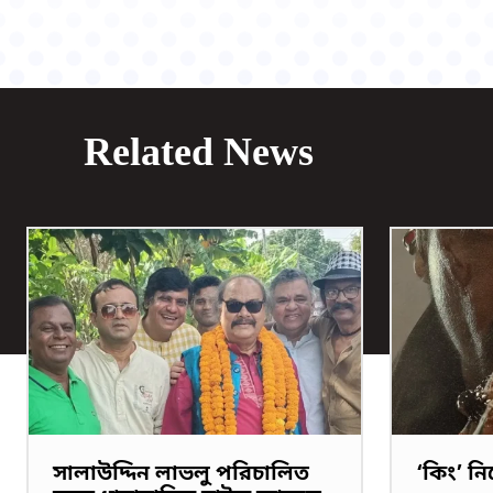
Related News
সালাউদ্দিন লাভলু পরিচালিত
‘কিং’ ন