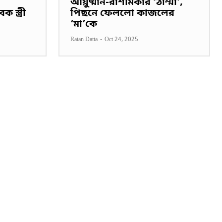
আয়ুষ্মান-রাশমিকার ‘ঠাম্মা’,
স্ত্রী
পিছনে ফেললো কাজলের
‘মা’কে
Ratan Datta
-
Oct 24, 2025