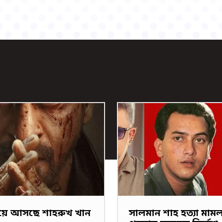
িয়ে আসছে শাহরুখ খান
সালমান শাহ হত্যা মাম