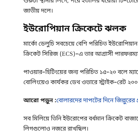
শুরুটা স্থানীয় লিগে, পরে ইতালির ঘরোয়া টি–টোয়
জাতীয় দলে।
ইউরোপিয়ান ক্রিকেটে ঝলক
মার্কো ডেলুচি সবচেয়ে বেশি পরিচিত ইউরোপিয়ান
ক্রিকেট সিরিজ (ECS)–এ তার আগ্রাসী পারফরম্যা
পাওয়ার–হিটিংয়ের জন্য পরিচিত ১৫–২০ বলে ম্যা
বোলিংয়েও কার্যকর ডেথ ওভারে স্ট্রাইক–রেট ২০০ ছা
আরো পড়ুন :
বোলারদের দাপটের দিনে জিল্লুরের প্
সব মিলিয়ে তিনি ইউরোপের বর্ধমান ক্রিকেট বাজারে
লিগগুলোও নজরে রাখছিল।