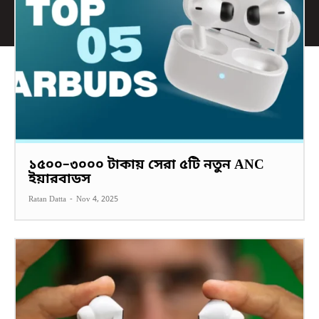
১৫০০–৩০০০ টাকায় সেরা ৫টি নতুন ANC
ইয়ারবাডস
Ratan Datta
-
Nov 4, 2025