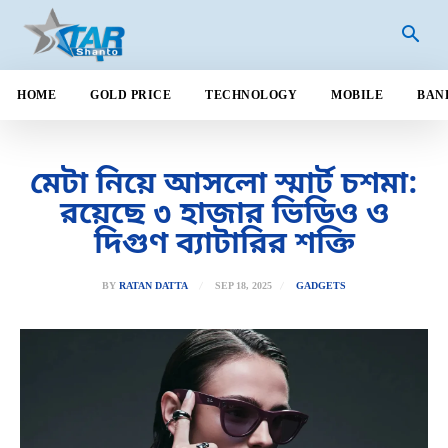
HOME
GOLD PRICE
TECHNOLOGY
MOBILE
BAN
মেটা নিয়ে আসলো স্মার্ট চশমা:
রয়েছে ৩ হাজার ভিডিও ও
দিগুণ ব্যাটারির শক্তি
SEP 18, 2025
BY
RATAN DATTA
GADGETS