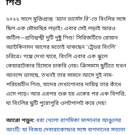
শিশু
২০২২ সালে মুক্তিপ্রাপ্ত
‘ম্যান ভার্সেস বি’
-তে বিংলির সঙ্গে
ছিল এক মৌমাছির লড়াই। এবার সেই লড়াই আরও
জটিল—প্রতিদ্বন্দ্বী দুটি দুষ্টু শিশু! সিরিজটিতে রোয়ান
অ্যাটকিনসন আগের মতোই থাকছেন ‘ট্রেভর বিংলি’
চরিত্রে। গল্পে দেখা যাবে, বিংলি এবার এক স্কুলে
কেয়ারটেকার হিসেবে চাকরি নেয়। ক্রিসমাস ছুটিতে যখন
আনন্দে ভাসছে, তখনই তার সামনে আসে দুই নাম-
পরিচয়হীন শিশু, যাদের দেখাশোনার দায়িত্ব তার কাঁধে
এসে পড়ে। আর এরপর শুরু হয় একের পর এক বিপত্তি,
যা বিংলির ছুটি পুরোপুরি ওলটপালট করে দেয়!
আরো পড়ুন:
ধরা খেলো রাশমিকা মান্দানার আঙুলের
আংটি: যা বিজয় দেবারাকোন্ডার সঙ্গে বাগদানের সত্যতা