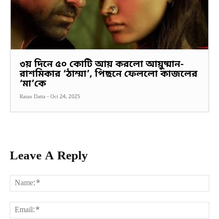
৩য় দিনে ৫০ কোটি আয় করলো আয়ুষ্মান-
রাশমিকার ‘ঠাম্মা’, পিছনে ফেললো কাজলের
‘মা’কে
Ratan Datta
-
Oct 24, 2025
Leave A Reply
Na
Ema