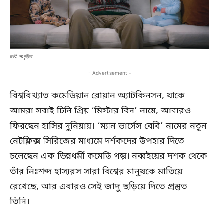
ছবি: সংগৃহীত
- Advertisement -
বিশ্ববিখ্যাত কমেডিয়ান রোয়ান অ্যাটকিনসন, যাকে
আমরা সবাই চিনি প্রিয় ‘মিস্টার বিন’ নামে, আবারও
ফিরছেন হাসির দুনিয়ায়। ‘ম্যান ভার্সেস বেবি’ নামের নতুন
নেটফ্লিক্স সিরিজের মাধ্যমে দর্শকদের উপহার দিতে
চলেছেন এক ভিন্নধর্মী কমেডি গল্প। নব্বইয়ের দশক থেকে
তাঁর নিঃশব্দ হাস্যরস সারা বিশ্বের মানুষকে মাতিয়ে
রেখেছে, আর এবারও সেই জাদু ছড়িয়ে দিতে প্রস্তুত
তিনি।