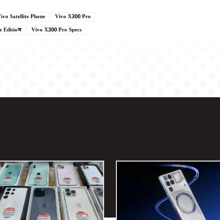
ivo Satellite Phone
Vivo X300 Pro
e Editioস
Vivo X300 Pro Specs