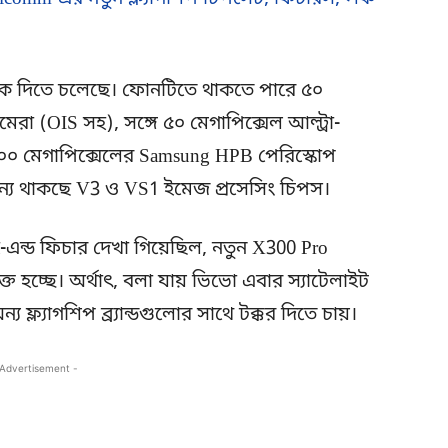
ক দিতে চলেছে। ফোনটিতে থাকতে পারে ৫০
রা (OIS সহ), সঙ্গে ৫০ মেগাপিক্সেল আল্ট্রা-
০ মেগাপিক্সেলের Samsung HPB পেরিস্কোপ
জন্য থাকছে V3 ও VS1 ইমেজ প্রসেসিং চিপস।
ই-এন্ড ফিচার দেখা গিয়েছিল, নতুন X300 Pro
ত হচ্ছে। অর্থাৎ, বলা যায় ভিভো এবার স্যাটেলাইট
্য ফ্ল্যাগশিপ ব্র্যান্ডগুলোর সাথে টক্কর দিতে চায়।
 Advertisement -
Copy URL
Facebook