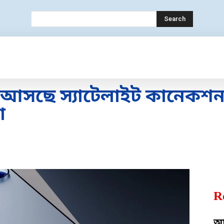
Search
ECHNOLOGY
MOBILE
BANK
EDUC
রো আসছে স্যাটেলাইট কানেকশ
া
R
আজ