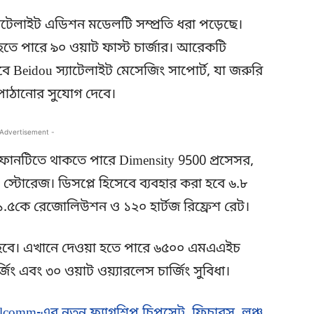
স্যাটেলাইট এডিশন মডেলটি সম্প্রতি ধরা পড়েছে।
হতে পারে ৯০ ওয়াট ফাস্ট চার্জার। আরেকটি
 Beidou স্যাটেলাইট মেসেজিং সাপোর্ট, যা জরুরি
া পাঠানোর সুযোগ দেবে।
 Advertisement -
োনটিতে থাকতে পারে Dimensity 9500 প্রসেসর,
ইট স্টোরেজ। ডিসপ্লে হিসেবে ব্যবহার করা হবে ৬.৮
কবে ১.৫কে রেজোলিউশন ও ১২০ হার্টজ রিফ্রেশ রেট।
ী হবে। এখানে দেওয়া হতে পারে ৬৫০০ এমএএইচ
ার্জিং এবং ৩০ ওয়াট ওয়্যারলেস চার্জিং সুবিধা।
alcomm-এর নতুন ফ্ল্যাগশিপ চিপসেট, ফিচারস, লঞ্চ