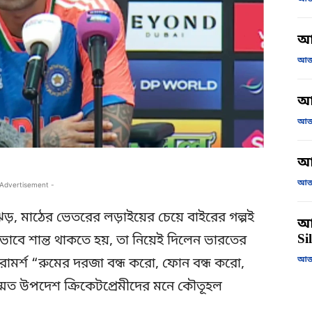
আ
আজক
আজ
আজক
আ
আজক
 Advertisement -
়, মাঠের ভেতরের লড়াইয়ের চেয়ে বাইরের গল্পই
আজ
Si
ভাবে শান্ত থাকতে হয়, তা নিয়েই দিলেন ভারতের
আজক
ামর্শ “রুমের দরজা বন্ধ করো, ফোন বন্ধ করো,
সম্মত উপদেশ ক্রিকেটপ্রেমীদের মনে কৌতূহল