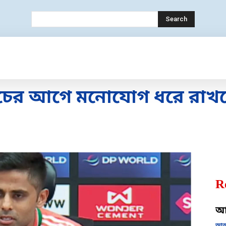
Search
ECHNOLOGY
MOBILE
BANK
EDUC
চের আগে মনোযোগ ধরে রাখতে সূ
R
আজ
আজক