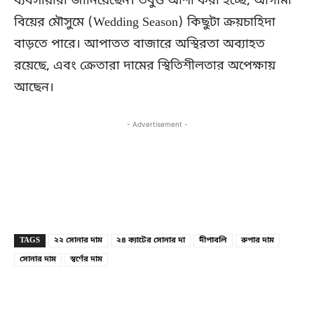
ব্যবসায়ীরা জানিয়েছেন। তবুও আশা করা হচ্ছে, আগামী
বিয়ের মৌসুমে (Wedding Season) কিছুটা ক্রয়চাহিদা
বাড়তে পারে। আপাতত বাজারে অস্থিরতা অব্যাহত
রয়েছে, এবং ক্রেতারা দামের স্থিতিশীলতার অপেক্ষায়
আছেন।
- Advertisement -
Copy URL
Facebook
X
TAGS
২২ সোনার দাম
২৪ ক্যাটের সোনার দা
দীপাবলি
রুপার দাম
সোনার দাম
স্বর্ণের দাম