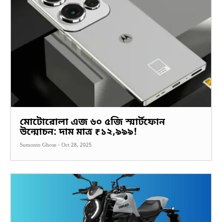
মোটোরোলা এজ ৬০ ৫জি স্মার্টফোন
উন্মোচন: দাম মাত্র ₹১২,৯৯৯!
Sumonto Ghose
-
Oct 28, 2025