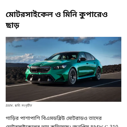
মোটরসাইকেল ও মিনি কুপারেও
ছাড়
BMW. ছবি: সংগৃহীত
গাড়ির পাশাপাশি বিএমডব্লিউ মোটরাডও তাদের