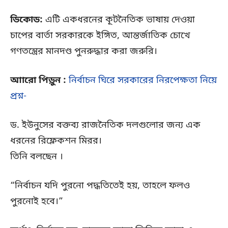
ডিকোড:
এটি একধরনের কূটনৈতিক ভাষায় দেওয়া
চাপের বার্তা সরকারকে ইঙ্গিত, আন্তর্জাতিক চোখে
গণতন্ত্রের মানদণ্ড পুনরুদ্ধার করা জরুরি।
আারো পিড়ুন :
নির্বাচন ঘিরে সরকারের নিরপেক্ষতা নিয়ে
প্রশ্ন-
ড. ইউনুসের বক্তব্য রাজনৈতিক দলগুলোর জন্য এক
ধরনের রিফ্লেকশন মিরর।
তিনি বলছেন ।
“নির্বাচন যদি পুরনো পদ্ধতিতেই হয়, তাহলে ফলও
পুরনোই হবে।”