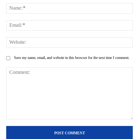
Na
Ema
Web
Save my name, email, and website in this browser for the next time I comment.
Comment: