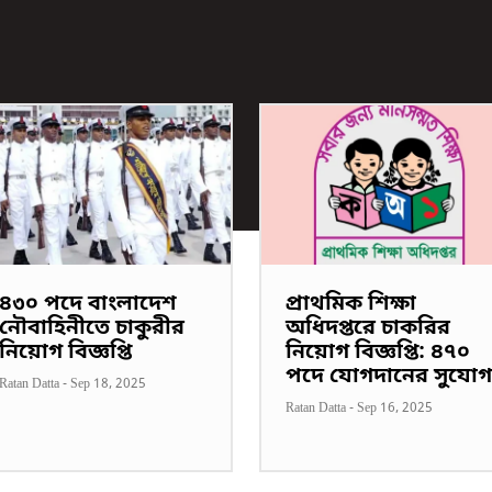
৪৩০ পদে বাংলাদেশ
প্রাথমিক শিক্ষা
নৌবাহিনীতে চাকুরীর
অধিদপ্তরে চাকরির
নিয়োগ বিজ্ঞপ্তি
নিয়োগ বিজ্ঞপ্তি: ৪৭০
পদে যোগদানের সুযোগ
Ratan Datta
-
Sep 18, 2025
Ratan Datta
-
Sep 16, 2025