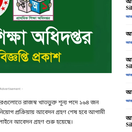
আজ
Si
আজক
আ
আজক
আজ
Si
আজক
 Advertisement -
আ
আজক
্তরগুলোতে রাজস্ব খাতভুক্ত শূন্য পদে ১৬৪ জন
য়োগ প্রক্রিয়ায় আবেদন গ্রহণ শেষ হবে আগামী
আজ
নলাইনে আবেদন গ্রহণ শুরু হয়েছে।
Si