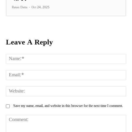
Ratan Datta
-
Oct 24, 2025
Leave A Reply
Na
Ema
Web
Save my name, email, and website in this browser for the next time I comment.