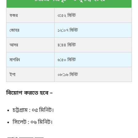
ফজর
৩:৫২ মিনিট
জোহর
১২:০৭ মিনিট
আসর
৪:৪৪ মিনিট
মাগরিব
৬:৫০ মিনিট
ইশা
০৮:১৬ মিনিট
বিয়োগ করতে হবে –
চট্টগ্রাম : ০৫ মিনিট।
সিলেট : ০৬ মিনিট।