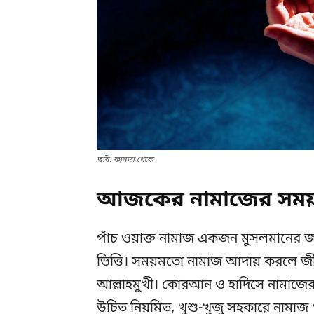
ছবি: ক্যনভা থেকে
আজকের নামাজের সময়স
পাঁচ ওয়াক্ত নামাজ একজন মুসলমানের জন্
ভিত্তি। সময়মতো নামাজ আদায় করলে জ
আল্লাহমুখী। কোরআন ও হাদিসে নামাজের 
উচিত নিয়মিত, খুশু-খুজু সহকারে নামাজ পড়া