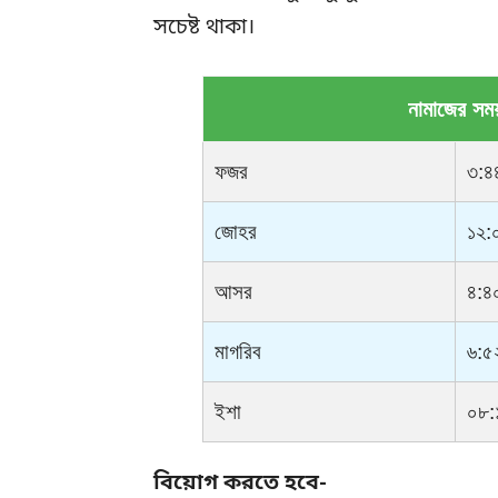
সচেষ্ট থাকা।
নামাজের সম
ফজর
৩:৪
জোহর
১২:
আসর
৪:৪
মাগরিব
৬:৫
ইশা
০৮:
বিয়োগ করতে হবে-