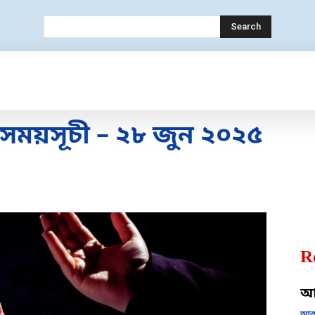
Search
ECHNOLOGY
MOBILE
BANK
EDUC
ময়সূচী – ২৮ জুন ২০২৫
R
আজ
আজক