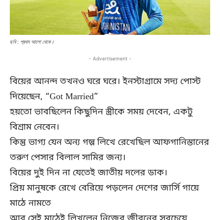
ছবি : প্রথম আলো থেকে।
- Advertisement -
বিয়ের আনন্দ তখনও ঘরে ঘরে। ইনস্টাগ্রামে সদ্য পোস্ট
দিয়েছেন, “Got Married”
হয়তো ভাবছিলেন কিছুদিন স্ত্রীকে সময় দেবেন, একটু
বিশ্রাম নেবেন।
কিন্তু ভাগ্য যেন অন্য গল্প লিখে রেখেছিল আফগানিস্তানের
তরুণ পেসার বিলাল সামির জন্য।
বিয়ের দুই দিন না যেতেই জাতীয় দলের ডাক।
প্রিয় মানুষকে রেখে বেরিয়ে পড়লেন দেশের জার্সি গায়ে
মাঠে নামতে
আর সেই মাঠেই লিখলেন নিজের জীবনের সবচেয়ে