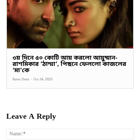
৩য় দিনে ৫০ কোটি আয় করলো আয়ুষ্মান-
রাশমিকার ‘ঠাম্মা’, পিছনে ফেললো কাজলের
‘মা’কে
Ratan Datta
-
Oct 24, 2025
Leave A Reply
Na