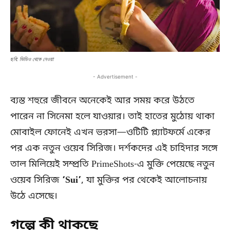
ছবি: ভিডিও থেকে নেওয়া
- Advertisement -
ব্যস্ত শহুরে জীবনে অনেকেই আর সময় করে উঠতে
পারেন না সিনেমা হলে যাওয়ার। তাই হাতের মুঠোয় থাকা
মোবাইল ফোনেই এখন ভরসা—ওটিটি প্ল্যাটফর্মে একের
পর এক নতুন ওয়েব সিরিজ। দর্শকদের এই চাহিদার সঙ্গে
তাল মিলিয়েই সম্প্রতি PrimeShots-এ মুক্তি পেয়েছে নতুন
ওয়েব সিরিজ
‘Sui’
, যা মুক্তির পর থেকেই আলোচনায়
উঠে এসেছে।
গল্পে কী থাকছে