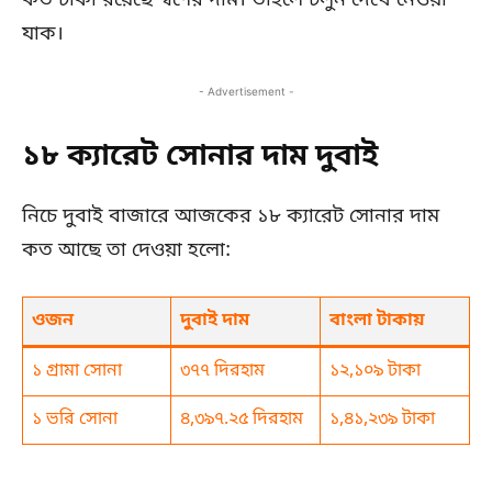
কত টাকা রয়েছে স্বর্ণের দাম। তাহলে চলুন দেখে নেওয়া
যাক।
- Advertisement -
১৮ ক্যারেট সোনার দাম দুবাই
নিচে দুবাই বাজারে আজকের ১৮ ক্যারেট সোনার দাম
কত আছে তা দেওয়া হলো:
ওজন
দুবাই দাম
বাংলা টাকায়
১ গ্রামা সোনা
৩৭৭ দিরহাম
১২,১০৯ টাকা
১ ভরি সোনা
৪,৩৯৭.২৫ দিরহাম
১,৪১,২৩৯ টাকা