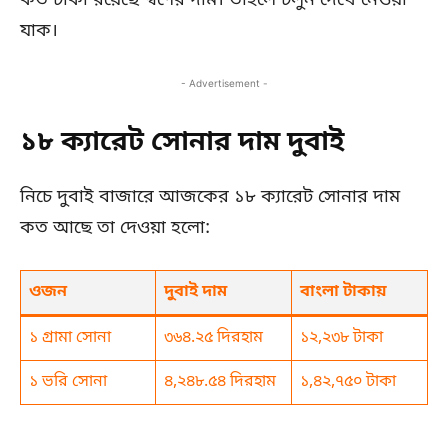
কত টাকা রয়েছে স্বর্ণের দাম। তাহলে চলুন দেখে নেওয়া
যাক।
- Advertisement -
১৮ ক্যারেট সোনার দাম দুবাই
নিচে দুবাই বাজারে আজকের ১৮ ক্যারেট সোনার দাম
কত আছে তা দেওয়া হলো:
ওজন
দুবাই দাম
বাংলা টাকায়
১ গ্রামা সোনা
৩৬৪.২৫ দিরহাম
১২,২৩৮ টাকা
১ ভরি সোনা
৪,২৪৮.৫৪ দিরহাম
১,৪২,৭৫০ টাকা