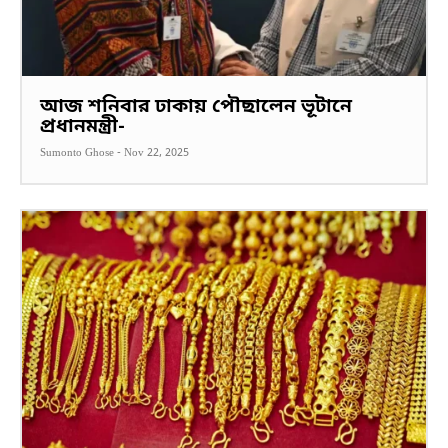
আজ শনিবার ঢাকায় পৌছালেন ভূটানে
প্রধানমন্ত্রী-
Sumonto Ghose
-
Nov 22, 2025