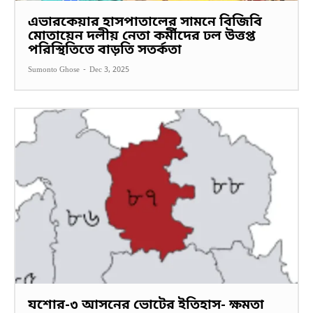
এভারকেয়ার হাসপাতালের সামনে বিজিবি
মোতায়েন দলীয় নেতা কর্মীদের ঢল উত্তপ্ত
পরিস্থিতিতে বাড়তি সতর্কতা
Sumonto Ghose
-
Dec 3, 2025
যশোর-৩ আসনের ভোটের ইতিহাস- ক্ষমতা