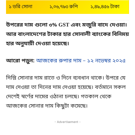
১ ভরি সোনা
১,০৬,৭৯৩ রুপি
১,৪৯,৪৫৬ টাকা
উপরের দাম গুলো ৩% GST এবং মজুরি বাদে দেওয়া।
আর বাংলাদেশের টাকার হার সোনালী ব্যাংকের বিনিময়
হার অনুযায়ী দেওয়া হয়েছে।
আরো পড়ুন:
আজকের রুপার দাম – ১২ নভেম্বর ২০২৫
দিল্লি সোনার দাম রাতে ও দিনে ব্যবধান থাকে। উপরে যে
দাম দেওয়া তা দিনের দাম দেওয়া হয়েছে। বর্তমানে সকল
দেশেই স্বর্ণের দামের ওঠানা চলছে। গতকাল থেকে
আজকের সোনার দাম কিছুটা কমেছে।
- Advertisement -