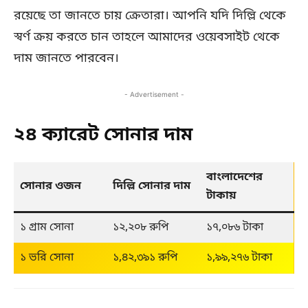
রয়েছে তা জানতে চায় ক্রেতারা। আপনি যদি দিল্লি থেকে
স্বর্ণ ক্রয় করতে চান তাহলে আমাদের ওয়েবসাইট থেকে
দাম জানতে পারবেন।
- Advertisement -
২৪ ক্যারেট সোনার দাম
বাংলাদেশের 
সোনার ওজন
দিল্লি সোনার দাম
টাকায়
১ গ্রাম সোনা
১২,২০৮ রুপি
১৭,০৮৬ টাকা
১ ভরি সোনা
১,৪২,৩৯১ রুপি
১,৯৯,২৭৬ টাকা