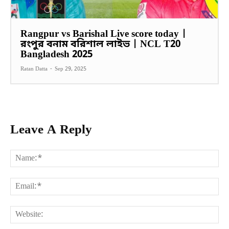
Rangpur vs Barishal Live score today |
রংপুর বনাম বরিশাল লাইভ | NCL T20
Bangladesh 2025
Ratan Datta
-
Sep 29, 2025
Leave A Reply
Na
Ema
Web