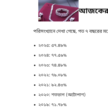
আজকের র
পরিসংখ্যানে দেখা গেছে, গত ৭ বছরের মধ
২০২৫: ৫৭.৪৯%
২০২৪: ৭৭.৫৬%
২০২৩: ৭৪.৪৮%
২০২২: ৭৯.০৮%
২০২১: ৯২.৪৩%
২০২০: শতভাগ (অটোপাশ)
২০১৯: ৭১.৭৮%