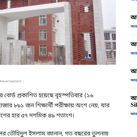
আ
আজক
আজ
আজক
আ
আজক
 Advertisement -
বোর্ড প্রকাশিত হয়েছে বৃহস্পতিবার (১৬
আজ
Si
ার ৮৯১ জন শিক্ষার্থী পরীক্ষায় অংশ নেয়, যার
আজক
াশের হার ৫৭ দশমিক ৪৯ শতাংশ।
্রফেসর তৌহিদুল ইসলাম জানান, গত বছরের তুলনায়