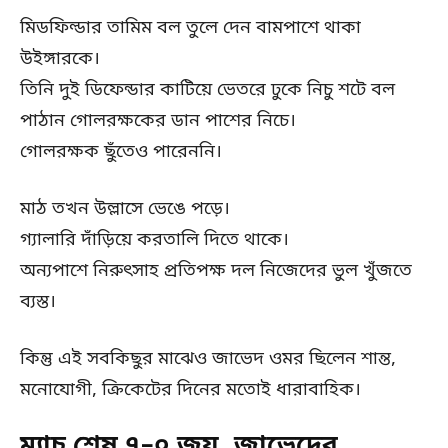
মিডফিল্ডার তামিম বল তুলে দেন বামপাশে থাকা
উইঙ্গারকে।
তিনি দুই ডিফেন্ডার কাটিয়ে ভেতরে ঢুকে নিচু শটে বল
পাঠান গোলরক্ষকের ডান পাশের নিচে।
গোলরক্ষক ছুঁতেও পারেননি।
মাঠ তখন উল্লাসে ভেঙে পড়ে।
গ্যালারি দাঁড়িয়ে করতালি দিতে থাকে।
অন্যপাশে নিরুৎসাহ প্রতিপক্ষ দল নিজেদের ভুল খুঁজতে
ব্যস্ত।
কিন্তু এই সবকিছুর মাঝেও জাভেদ ওমর ছিলেন শান্ত,
মনোযোগী, ক্রিকেটের দিনের মতোই ধারাবাহিক।
ম্যাচ শেষ ৭–০ জয়, জাভেদের