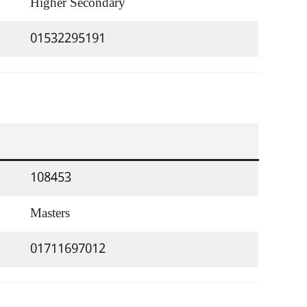
Higher Secondary
01532295191
108453
Masters
01711697012