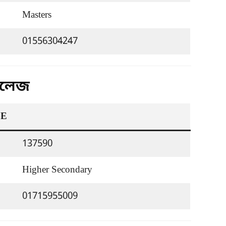
Masters
01556304247
 কলেজ
GE
137590
Higher Secondary
01715955009