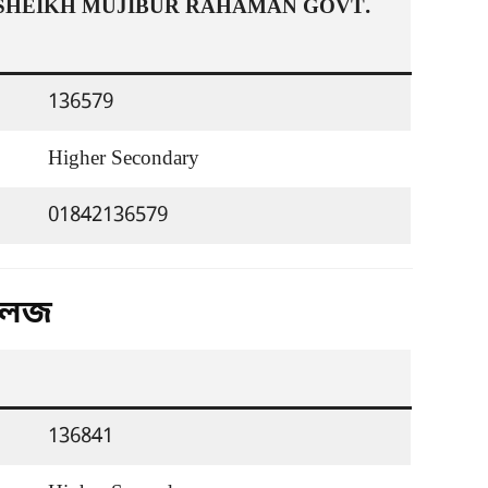
SHEIKH MUJIBUR RAHAMAN GOVT. 
136579
Higher Secondary
01842136579
কলেজ
136841