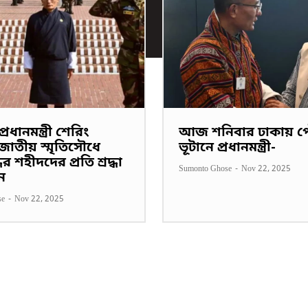
্রধানমন্ত্রী শেরিং
আজ শনিবার ঢাকায় 
াতীয় স্মৃতিসৌধে
ভূটানে প্রধানমন্ত্রী-
্ধের শহীদদের প্রতি শ্রদ্ধা
Sumonto Ghose
-
Nov 22, 2025
ন
se
-
Nov 22, 2025