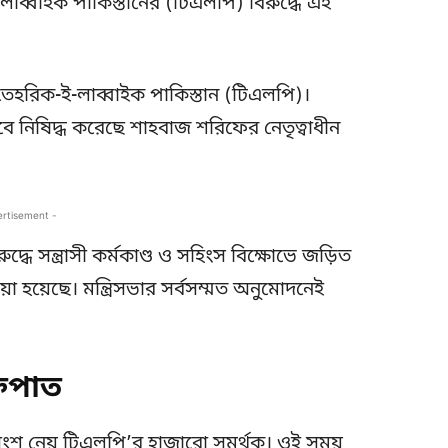
্বাইক পাকিস্তানের (টিএলপি) বিরুদ্ধে এই
েহরিক-ই-লাব্বাইক পাকিস্তান (টিএলপি)।
ে নিষিদ্ধ করেছে শাহবাজ শরিফের নেতৃত্বাধীন
ertisement -
ধে সন্ত্রাসী কর্মকাণ্ড ও সহিংস বিক্ষোভে জড়িত
়া হয়েছে। মন্ত্রিসভার সর্বসম্মত অনুমোদনেই
্তপাত
অংশ নেয় টিএলপি’র হাজারো সমর্থক। ওই সময়