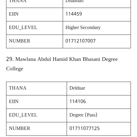
THANA
Dhanbari
EIIN
114459
EDU_LEVEL
Higher Secondary
NUMBER
01712107007
29. Mawlana Abdul Hamid Khan Bhasani Degree
College
THANA
Delduar
EIIN
114106
EDU_LEVEL
Degree (Pass)
NUMBER
01711077125