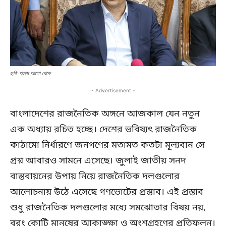
ছবি: প্রথম আলো থেকে
- Advertisement -
বাংলাদেশের রাজনৈতিক অঙ্গনে আজকাল যেন নতুন
এক অধ্যায় রচিত হচ্ছে। দেশের ভবিষ্যৎ রাজনৈতিক
কাঠামো নির্ধারণে জনগণের মতামত কতটা মূল্যবান সে
প্রশ্ন আবারও সামনে এসেছে। জুলাই জাতীয় সনদ
বাস্তবায়নের উপায় নিয়ে রাজনৈতিক দলগুলোর
আলোচনায় উঠে এসেছে গণভোটের প্রস্তাব। এই প্রস্তাব
শুধু রাজনৈতিক দলগুলোর মধ্যে সমঝোতার বিষয় নয়,
বরং কোটি মানুষের আকাঙ্ক্ষা ও অংশগ্রহণের প্রতিফলন।