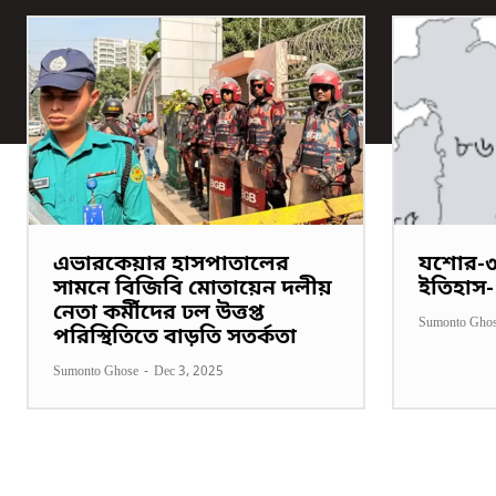
এভারকেয়ার হাসপাতালের
যশোর-৩
সামনে বিজিবি মোতায়েন দলীয়
ইতিহাস-
নেতা কর্মীদের ঢল উত্তপ্ত
Sumonto Gho
পরিস্থিতিতে বাড়তি সতর্কতা
Sumonto Ghose
-
Dec 3, 2025