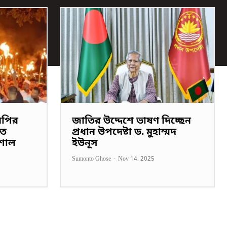
নপির
জাতির উদ্দেশে ভাষণ দিচ্ছেন
তে
প্রধান উপদেষ্টা ড. মুহাম্মদ
শাল
ইউনূস
Sumonto Ghose
-
Nov 14, 2025