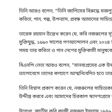
তিনি আরও বলেন, “তিনি জালিমের বিরুদ্ধে মজলুমক
কবিতা, গান, গল্প, উপন্যাস, প্রবন্ধ আমাদের সাহিত্
তারেক রহমান উল্লেখ করেন যে, কবি নজরুলের সৃষ্ট
মুক্তিযুদ্ধ, ১৯৯০ সালের গণআন্দোলন এবং ২০২৪ 
সময় তার কবিতা ও গান দেশের মুক্তিকামী মানুষকে
বিএনপি নেতা আরও বলেন, “মানবপ্রেমের এক উজ্জ্
ভালোবেসে তাদের কল্যাণে আত্মনিবেদিত হতে ত
তিনি বিশ্বাস প্রকাশ করেন যে, নজরুলের সাহিত্যকর
উদ্দীপ্ত করবে এবং আমাদের চিরকাল স্বদেশপ্রেমে 
উল্লেখ্য, জাতীয় কবি কাজী নজরুল ইসলাম ১৯৭৬ স