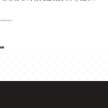
ertisement -
Copy URL
Facebook
্ষিকী