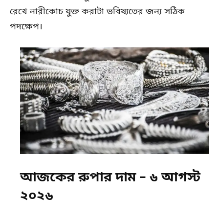
রেখে নারীকোচ যুক্ত করাটা ভবিষ্যতের জন্য সঠিক
পদক্ষেপ।
আজকের রুপার দাম – ৬ আগস্ট
২০২৬