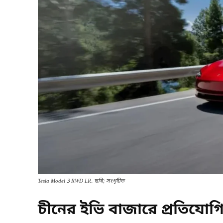
Tesla Model 3 RWD LR. ছবি; সংগৃহীত
চীনের ইভি বাজারে প্রতিযোগিত