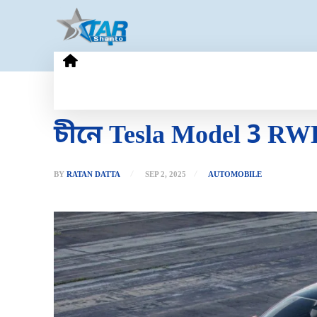
HOME
GOLD PRICE
TECHN
চীনে Tesla Model 3 RWD
BY
RATAN DATTA
SEP 2, 2025
AUTOMOBILE