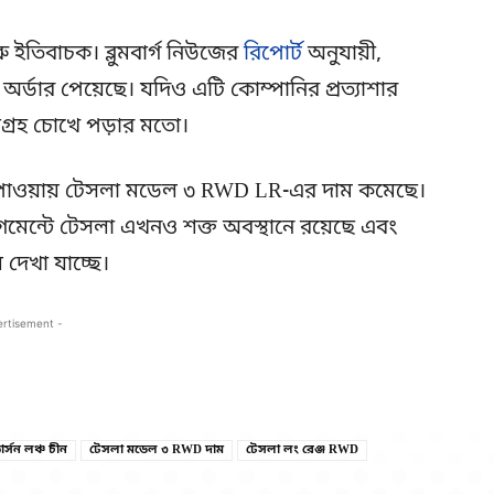
 ইতিবাচক। ব্লুমবার্গ নিউজের
রিপোর্ট
অনুযায়ী,
র্ডার পেয়েছে। যদিও এটি কোম্পানির প্রত্যাশার
গ্রহ চোখে পড়ার মতো।
ধি পাওয়ায় টেসলা মডেল ৩ RWD LR-এর দাম কমেছে।
ম সেগমেন্টে টেসলা এখনও শক্ত অবস্থানে রয়েছে এবং
দেখা যাচ্ছে।
ertisement -
Copy URL
Facebook
র্সন লঞ্চ চীন
টেসলা মডেল ৩ RWD দাম
টেসলা লং রেঞ্জ RWD