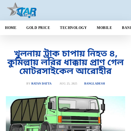
HOME
GOLD PRICE
TECHNOLOGY
MOBILE
BAN
খুলনায় ট্রাক চাপায় নিহত ৪,
কুমিল্লায় লরির ধাক্কায় প্রাণ গেল
মোটরসাইকেল আরোহীর
AUG 25, 2025
BY
RATAN DATTA
BANGLADESH