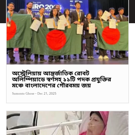
অস্ট্রেলিয়ায় আন্তর্জাতিক রোবট
অলিম্পিয়াডে স্বর্ণসহ ১১টি পদক প্রযুক্তির
মঞ্চে বাংলাদেশের গৌরবময় জয়
Sumonto Ghose
-
Dec 21, 2025