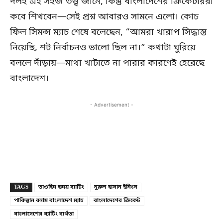
দলই এই সহজ তত্ত্ব জানে, কিন্তু বাংলাদেশের ক্রিকেটাররা
কবে শিখবেন—সেই প্রশ্ন আবারও সামনে এলো। কোচ
ফিল সিমন্স ম্যাচ শেষে বলেছেন, “আমরা খারাপ সিদ্ধান্ত
নিয়েছি, শট নির্বাচনও ভালো ছিল না।” কথাটা ঘুরিয়ে
বললে দাঁড়ায়—মাথা খাটাতে না পারার কারণেই হেরেছে
বাংলাদেশ।
- Advertisement -
Copy URL
Facebook
X
TAGS
তাওহিদ হৃদয় ব্যাটিং
নুরুল হাসান ইনিংস
পাকিস্তান বনাম বাংলাদেশ ম্যাচ
বাংলাদেশের ক্রিকেট
বাংলাদেশের ব্যাটিং ব্যর্থতা