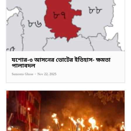
যশোর-৩ আসনের ভোটের ইতিহাস- ক্ষমতা
পালাবদল
Sumonto Ghose
-
Nov 22, 2025