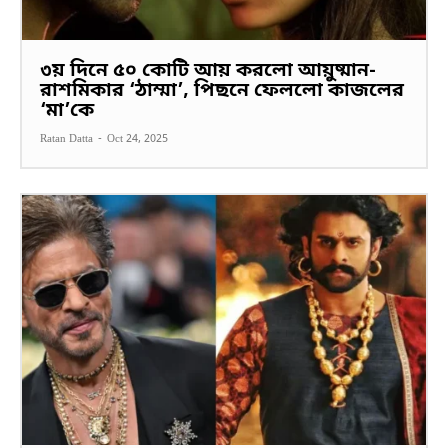
৩য় দিনে ৫০ কোটি আয় করলো আয়ুষ্মান-
রাশমিকার ‘ঠাম্মা’, পিছনে ফেললো কাজলের
‘মা’কে
Ratan Datta
-
Oct 24, 2025