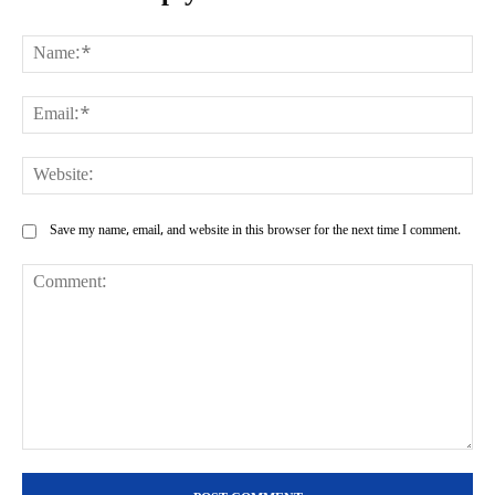
Na
Ema
Web
Save my name, email, and website in this browser for the next time I comment.
Comment: