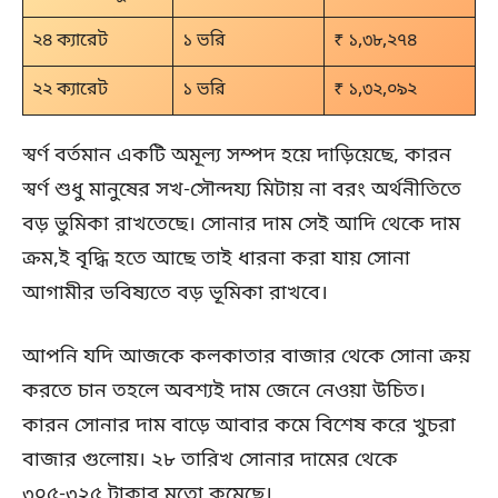
২৪ ক্যারেট
১ ভরি
₹ ১,৩৮,২৭৪
২২ ক্যারেট
১ ভরি
₹ ১,৩২,০৯২
স্বর্ণ বর্তমান একটি অমূল্য সম্পদ হয়ে দাড়িয়েছে, কারন
স্বর্ণ শুধু মানুষের সখ-সৌন্দয্য মিটায় না বরং অর্থনীতিতে
বড় ভুমিকা রাখতেছে। সোনার দাম সেই আদি থেকে দাম
ক্রম,ই বৃদ্ধি হতে আছে তাই ধারনা করা যায় সোনা
আগামীর ভবিষ্যতে বড় ভূমিকা রাখবে।
আপনি যদি আজকে কলকাতার বাজার থেকে সোনা ক্রয়
করতে চান তহলে অবশ্যই দাম জেনে নেওয়া উচিত।
কারন সোনার দাম বাড়ে আবার কমে বিশেষ করে খুচরা
বাজার গুলোয়। ২৮ তারিখ সোনার দামের থেকে
৩০৫-৩২৫ টাকার মতো কমেছে।