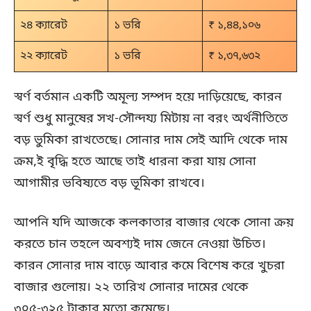
২৪ ক্যারেট
১ ভরি
₹ ১,৪৪,১০৬
২২ ক্যারেট
১ ভরি
₹ ১,৩৭,৬৩২
স্বর্ণ বর্তমান একটি অমূল্য সম্পদ হয়ে দাড়িয়েছে, কারন
স্বর্ণ শুধু মানুষের সখ-সৌন্দয্য মিটায় না বরং অর্থনীতিতে
বড় ভুমিকা রাখতেছে। সোনার দাম সেই আদি থেকে দাম
ক্রম,ই বৃদ্ধি হতে আছে তাই ধারনা করা যায় সোনা
আগামীর ভবিষ্যতে বড় ভূমিকা রাখবে।
আপনি যদি আজকে কলকাতার বাজার থেকে সোনা ক্রয়
করতে চান তহলে অবশ্যই দাম জেনে নেওয়া উচিত।
কারন সোনার দাম বাড়ে আবার কমে বিশেষ করে খুচরা
বাজার গুলোয়। ২২ তারিখ সোনার দামের থেকে
৩০৫-৩২৫ টাকার মতো কমেছে।