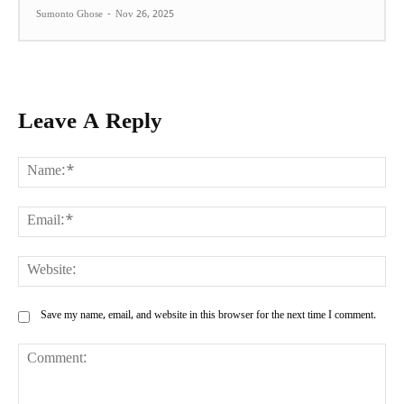
Sumonto Ghose
-
Nov 26, 2025
Leave A Reply
Na
Ema
Web
Save my name, email, and website in this browser for the next time I comment.