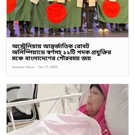
অস্ট্রেলিয়ায় আন্তর্জাতিক রোবট
অলিম্পিয়াডে স্বর্ণসহ ১১টি পদক প্রযুক্তির
মঞ্চে বাংলাদেশের গৌরবময় জয়
Sumonto Ghose
-
Dec 21, 2025