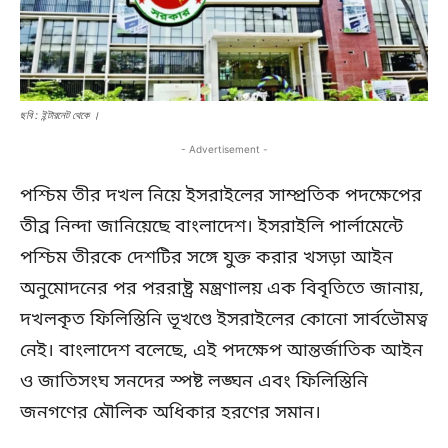
ছবি : ইন্টারনেট থেকে ।
- Advertisement -
পশ্চিম তীর দখল নিয়ে ইসরাইলের সাম্প্রতিক পদক্ষেপের
তীব্র নিন্দা জানিয়েছে বাংলাদেশ। ইসরাইলি পার্লামেন্টে
পশ্চিম তীরকে দেশটির সঙ্গে যুক্ত করার খসড়া আইন
অনুমোদনের পর পররাষ্ট্র মন্ত্রণালয় এক বিবৃতিতে জানায়,
দখলকৃত ফিলিস্তিনি ভূখণ্ডে ইসরাইলের কোনো সার্বভৌমত্ব
নেই। বাংলাদেশ বলেছে, এই পদক্ষেপ আন্তর্জাতিক আইন
ও জাতিসংঘ সনদের স্পষ্ট লঙ্ঘন এবং ফিলিস্তিনি
জনগণের মৌলিক অধিকার হরণের সমান।