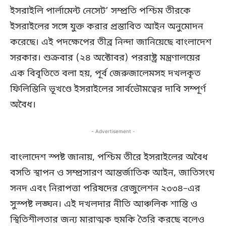
ইসরাইলি পার্লামেন্ট নেসেট’ সম্প্রতি পশ্চিম তীরকে
ইসরাইলের সঙ্গে যুক্ত করার প্রস্তাবিত আইন অনুমোদন
করেছে। এই পদক্ষেপের তীব্র নিন্দা জানিয়েছে বাংলাদেশ
সরকার। শুক্রবার (২৪ অক্টোবর) পররাষ্ট্র মন্ত্রণালয়ের
এক বিবৃতিতে বলা হয়, পূর্ব জেরুজালেমসহ দখলকৃত
ফিলিস্তিনি ভূখণ্ডে ইসরাইলের সার্বভৌমত্বের দাবি সম্পূর্ণ
অবৈধ।
- Advertisement -
বাংলাদেশ স্পষ্ট জানায়, পশ্চিম তীরে ইসরাইলের অবৈধ
বসতি স্থাপন ও সম্প্রসারণ আন্তর্জাতিক আইন, জাতিসংঘ
সনদ এবং নিরাপত্তা পরিষদের রেজুলেশন ২৩৩৪–এর
সুস্পষ্ট লঙ্ঘন। এই দখলদার নীতি আঞ্চলিক শান্তি ও
স্থিতিশীলতার জন্য মারাত্মক হুমকি তৈরি করছে বলেও