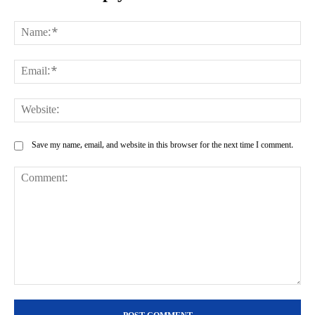
Na
Ema
Web
Save my name, email, and website in this browser for the next time I comment.
Comment: