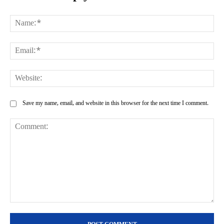
Na
Ema
Web
Save my name, email, and website in this browser for the next time I comment.
Comment: