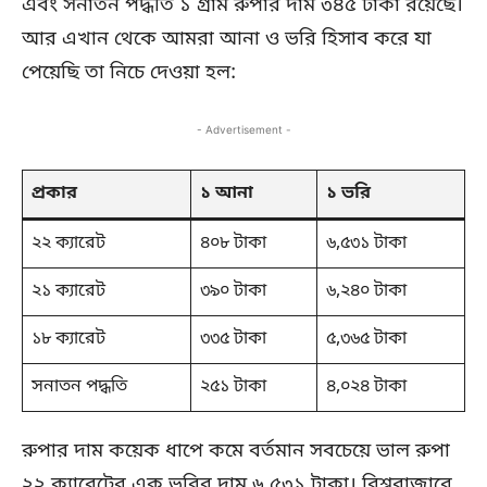
এবং সনাতন পদ্ধতি ১ গ্রাম রুপার দাম ৩৪৫ টাকা রয়েছে।
আর এখান থেকে আমরা আনা ও ভরি হিসাব করে যা
পেয়েছি তা নিচে দেওয়া হল:
- Advertisement -
প্রকার
১ আনা
১ ভরি
২২ ক্যারেট
৪০৮ টাকা
৬,৫৩১ টাকা
২১ ক্যারেট
৩৯০ টাকা
৬,২৪০ টাকা
১৮ ক্যারেট
৩৩৫ টাকা
৫,৩৬৫ টাকা
সনাতন পদ্ধতি
২৫১ টাকা
৪,০২৪ টাকা
রুপার দাম কয়েক ধাপে কমে বর্তমান সবচেয়ে ভাল রুপা
২২ ক্যারেটের এক ভরির দাম ৬,৫৩১ টাকা। বিশ্ববাজারে