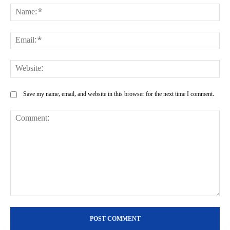
Na
Ema
Web
Save my name, email, and website in this browser for the next time I comment.
Comment: