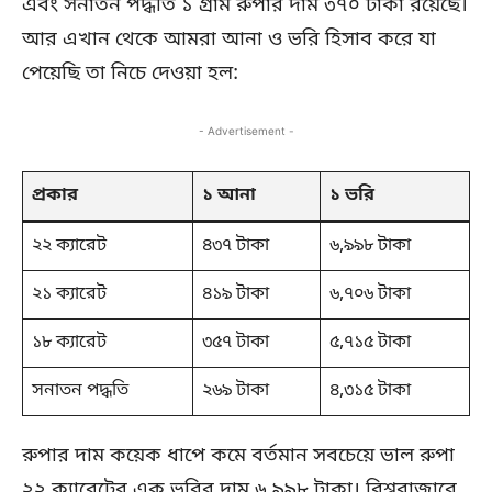
এবং সনাতন পদ্ধতি ১ গ্রাম রুপার দাম ৩৭০ টাকা রয়েছে।
আর এখান থেকে আমরা আনা ও ভরি হিসাব করে যা
পেয়েছি তা নিচে দেওয়া হল:
- Advertisement -
প্রকার
১ আনা
১ ভরি
২২ ক্যারেট
৪৩৭ টাকা
৬,৯৯৮ টাকা
২১ ক্যারেট
৪১৯ টাকা
৬,৭০৬ টাকা
১৮ ক্যারেট
৩৫৭ টাকা
৫,৭১৫ টাকা
সনাতন পদ্ধতি
২৬৯ টাকা
৪,৩১৫ টাকা
রুপার দাম কয়েক ধাপে কমে বর্তমান সবচেয়ে ভাল রুপা
২২ ক্যারেটের এক ভরির দাম ৬,৯৯৮ টাকা। বিশ্ববাজারে