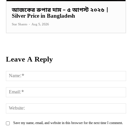
আজকের রুপার দাম – ৫ আগস্ট ২০২৬ |
Silver Price in Bangladesh
Star Shanto
-
Aug 5, 2026
Leave A Reply
Na
Ema
Web
Save my name, email, and website in this browser for the next time I comment.