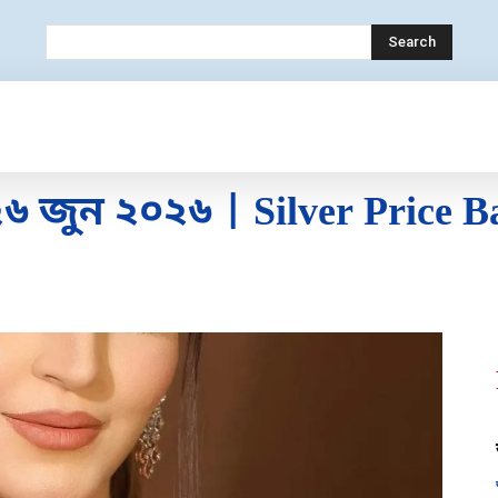
Search
OLOGY
MOBILE
BANK
EDUCATION
জুন ২০২৬ | Silver Price B