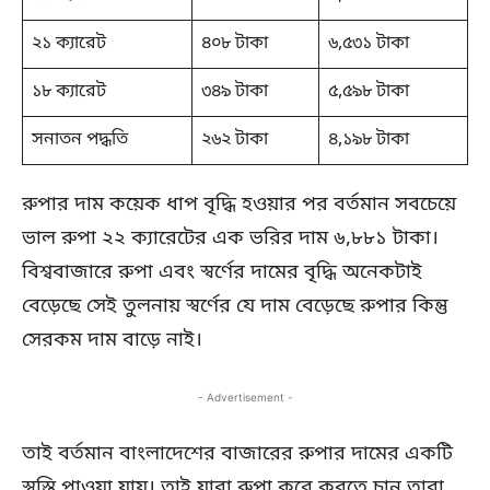
২১ ক্যারেট
৪০৮ টাকা
৬,৫৩১ টাকা
১৮ ক্যারেট
৩৪৯ টাকা
৫,৫৯৮ টাকা
সনাতন পদ্ধতি
২৬২ টাকা
৪,১৯৮ টাকা
রুপার দাম কয়েক ধাপ বৃদ্ধি হওয়ার পর বর্তমান সবচেয়ে
ভাল রুপা ২২ ক্যারেটের এক ভরির দাম ৬,৮৮১ টাকা।
বিশ্ববাজারে রুপা এবং স্বর্ণের দামের বৃদ্ধি অনেকটাই
বেড়েছে সেই তুলনায় স্বর্ণের যে দাম বেড়েছে রুপার কিন্তু
সেরকম দাম বাড়ে নাই।
- Advertisement -
তাই বর্তমান বাংলাদেশের বাজারের রুপার দামের একটি
স্বস্তি পাওয়া যায়। তাই যারা রুপা করে করতে চান তারা