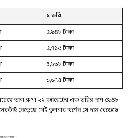
১ ভরি
া
৫,৯৪৮ টাকা
া
৫,৭১৫ টাকা
া
৪,৮৯৮ টাকা
া
৩,৬৭৪ টাকা
 সবচেয়ে ভাল রুপা ২২ ক্যারেটের এক ভরির দাম ৫৯৪৮
অনেকটাই বেড়েছে সেই তুলনায় স্বর্ণের যে দাম বেড়েছে
ertisement -