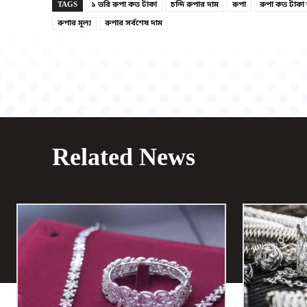
TAGS
১ ভরি রুপা কত টাকা
চন্দি রুপার দাম
রুপা
রুপা কত টাকা
রুপার মূল্য
রুপার সর্বশেষ দাম
Related News