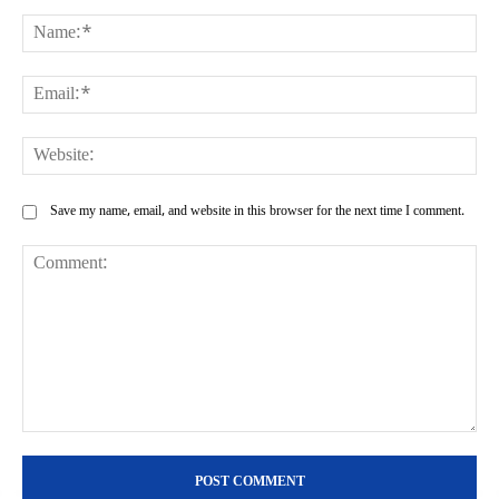
Na
Ema
Web
Save my name, email, and website in this browser for the next time I comment.
Comment: