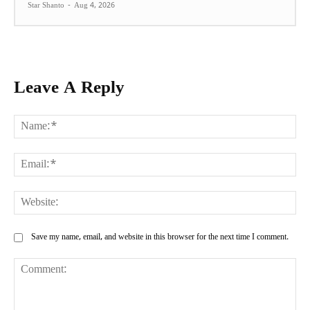
Star Shanto
-
Aug 4, 2026
Leave A Reply
Na
Ema
Web
Save my name, email, and website in this browser for the next time I comment.