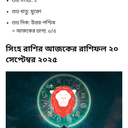
শুভ সংখ্যা: ২
শুভ ধাতু: মুক্তো
শুভ দিক: উত্তর-পশ্চিম
⭐ আজকের ভাগ্য: ৩/৫
সিংহ রাশির আজকের রাশিফল ২০
সেপ্টেম্বর ২০২৫