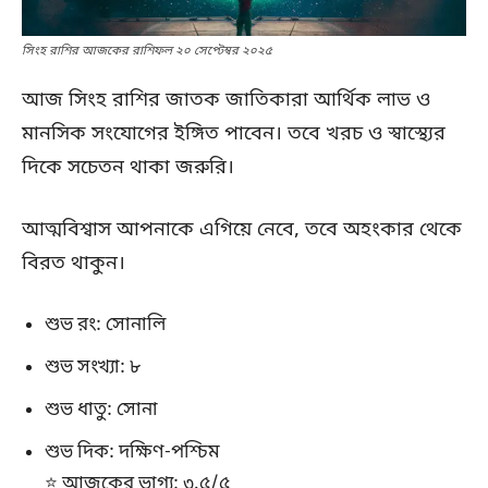
সিংহ রাশির আজকের রাশিফল ২০ সেপ্টেম্বর ২০২৫
আজ সিংহ রাশির জাতক জাতিকারা আর্থিক লাভ ও
মানসিক সংযোগের ইঙ্গিত পাবেন। তবে খরচ ও স্বাস্থ্যের
দিকে সচেতন থাকা জরুরি।
আত্মবিশ্বাস আপনাকে এগিয়ে নেবে, তবে অহংকার থেকে
বিরত থাকুন।
শুভ রং: সোনালি
শুভ সংখ্যা: ৮
শুভ ধাতু: সোনা
শুভ দিক: দক্ষিণ-পশ্চিম
⭐ আজকের ভাগ্য: ৩.৫/৫