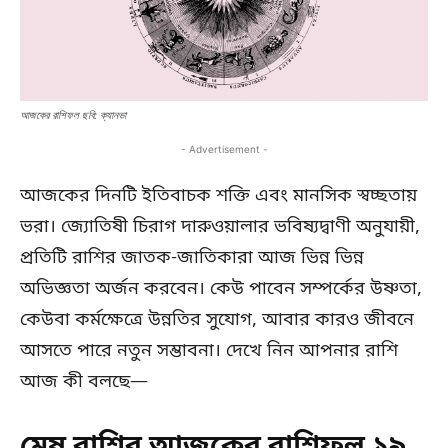
আজকের রাশিফল ছবি: ক্যানভা
- Advertisement -
আজকের দিনটি ইতিবাচক শক্তি এবং মানসিক স্বচ্ছতায়
ভরা। জ্যোতিষী চিরাগ দারুওয়ালার ভবিষ্যদ্বাণী অনুযায়ী,
প্রতিটি রাশির জাতক-জাতিকারা আজ ভিন্ন ভিন্ন
অভিজ্ঞতা অর্জন করবেন। কেউ পাবেন সম্পর্কের উষ্ণতা,
কেউবা কর্মক্ষেত্রে উন্নতির সুযোগ, আবার কারও জীবনে
আসতে পারে নতুন সম্ভাবনা। দেখে নিন আপনার রাশি
আজ কী বলছে—
মেষ রাশির আজকের রাশিফল ১৯